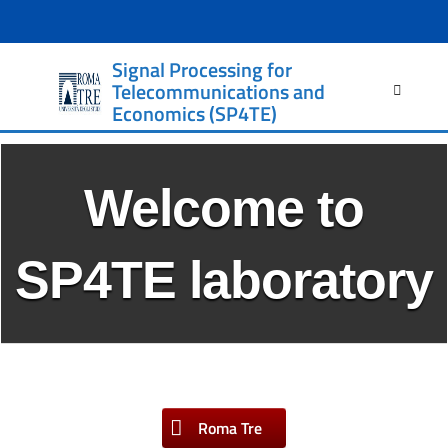
Signal Processing for
Ricerca
Telecommunications and
per:
Economics (SP4TE)
Welcome to
SP4TE laboratory
Roma Tre