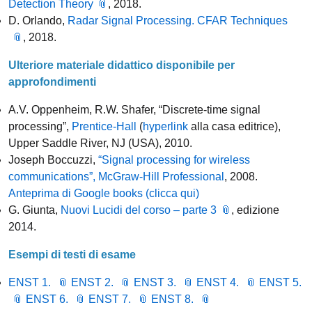
Detection Theory
, 2018.
D. Orlando,
Radar Signal Processing. CFAR Techniques
, 2018.
Ulteriore materiale didattico disponibile per
approfondimenti
A.V. Oppenheim, R.W. Shafer, “Discrete-time signal
processing”,
Prentice-Hall
(
hyperlink
alla casa editrice),
Upper Saddle River, NJ (USA), 2010.
Joseph Boccuzzi,
“Signal processing for wireless
communications”, McGraw-Hill Professional
, 2008.
Anteprima di Google books (clicca qui)
G. Giunta,
Nuovi Lucidi del corso – parte 3
, edizione
2014.
Esempi di testi di esame
ENST 1.
ENST 2.
ENST 3.
ENST 4.
ENST 5.
ENST 6.
ENST 7.
ENST 8.